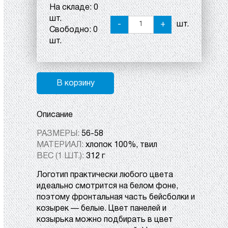
На складе:
0
шт.
-
+
шт.
Свободно:
0
шт.
В корзину
Описание
РАЗМЕРЫ:
56-58
МАТЕРИАЛ:
хлопок 100%, твил
ВЕС (1 ШТ.):
312 г
Логотип практически любого цвета
идеально смотрится на белом фоне,
поэтому фронтальная часть бейсболки и
козырек — белые. Цвет панелей и
козырька можно подбирать в цвет