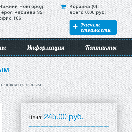
Нижний Новгород
Корзина (
0
)
Героя Рябцева 35
всего
0.00
руб.
офис 106
Расчет
стоимости
ны
Информация
Контакты
ным
o, белая с зеленым
245.00 руб.
Цена: