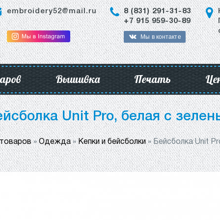
embroidery52@mail.ru
8 (831) 291-31-83
+7 915 959-30-89
Мы в контакте
аров
Вышивка
Печать
Це
йсболка Unit Pro, белая с зеле
 товаров
»
Одежда
»
Кепки и бейсболки
»
Бейсболка Unit Pr