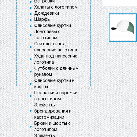
Ветровки
Халаты с логотипом
Дождевики
Шарфы
Флисовые куртки
Лонгсливы с
логотипом
Свитшоты под
нанесение логотипа
Худи под нанесение
логотипа
Футболки с длинным
рукавом
Флисовые куртки и
кофты
Перчатки и варежки
с логотипом
Элементы
брендирования и
кастомизации
Брюки и шорты с
логотипом
Элементы