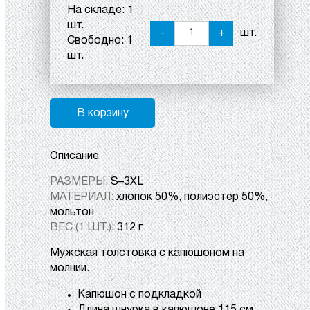
На складе:
1
шт.
-
+
шт.
Свободно:
1
шт.
В корзину
Описание
РАЗМЕРЫ:
S–3XL
МАТЕРИАЛ:
хлопок 50%, полиэстер 50%,
мольтон
ВЕС (1 ШТ.):
312 г
Мужская толстовка с капюшоном на
молнии.
Капюшон с подкладкой