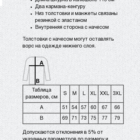
Длина шнурка в капюшоне 115 см
Два кармана-кенгуру
Низ толстовки и манжеты связаны
резинкой с эластаном
Внутренняя сторона с начесом
Толстовки с начесом могут оставлять
ворс на одежде нижнего слоя.
Таблица
S
M
L
XL
XXL
3XL
размеров, см
A
51
54
57
60
67
66
B
69
71
73
75
77
79
Допускаются отклонения в 5% от
указанных параметров по размеру и