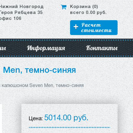
Нижний Новгород
Корзина (
0
)
Героя Рябцева 35
всего
0.00
руб.
офис 106
Расчет
стоимости
ны
Информация
Контакты
 Men, темно-синяя
с капюшоном Seven Men, темно-синяя
5014.00 руб.
Цена: