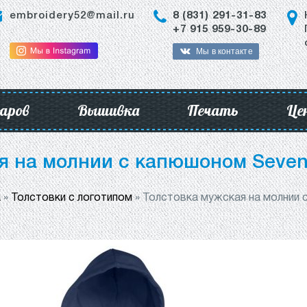
embroidery52@mail.ru
8 (831) 291-31-83
+7 915 959-30-89
Мы в контакте
аров
Вышивка
Печать
Це
я на молнии с капюшоном Seven
а
»
Толстовки с логотипом
»
Толстовка мужская на молнии 