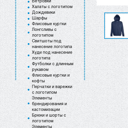
Ветровки
Халаты с логотипом
Дождевики
Шарфы
Флисовые куртки
Лонгсливы с
логотипом
Свитшоты под
нанесение логотипа
Худи под нанесение
логотипа
Футболки с длинным
рукавом
Флисовые куртки и
кофты
Перчатки и варежки
с логотипом
Элементы
брендирования и
кастомизации
Брюки и шорты с
логотипом
Элементы