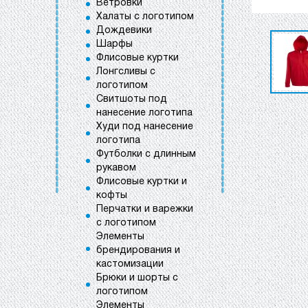
Ветровки
Халаты с логотипом
Дождевики
Шарфы
Флисовые куртки
Лонгсливы с
логотипом
Свитшоты под
нанесение логотипа
Худи под нанесение
логотипа
Футболки с длинным
рукавом
Флисовые куртки и
кофты
Перчатки и варежки
с логотипом
Элементы
брендирования и
кастомизации
Брюки и шорты с
логотипом
Элементы