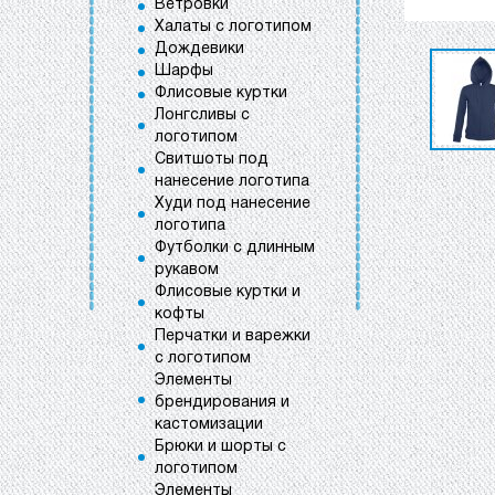
Ветровки
Халаты с логотипом
Дождевики
Шарфы
Флисовые куртки
Лонгсливы с
логотипом
Свитшоты под
нанесение логотипа
Худи под нанесение
логотипа
Футболки с длинным
рукавом
Флисовые куртки и
кофты
Перчатки и варежки
с логотипом
Элементы
брендирования и
кастомизации
Брюки и шорты с
логотипом
Элементы