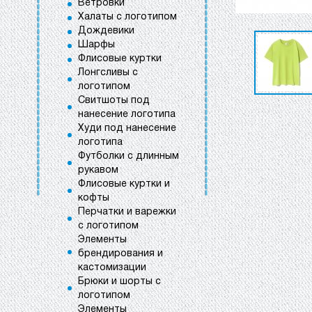
Ветровки
Халаты с логотипом
Дождевики
Шарфы
Флисовые куртки
Лонгсливы с
логотипом
Свитшоты под
нанесение логотипа
Худи под нанесение
логотипа
Футболки с длинным
рукавом
Флисовые куртки и
кофты
Перчатки и варежки
с логотипом
Элементы
брендирования и
кастомизации
Брюки и шорты с
логотипом
Элементы