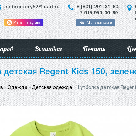
embroidery52@mail.ru
8 (831) 291-31-83
+7 915 959-30-89
Мы в контакте
аров
Вышивка
Печать
Це
 детская Regent Kids 150, зелен
ов
»
Одежда
»
Детская одежда
»
Футболка детская Regent 