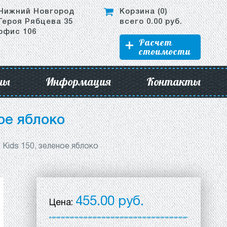
Нижний Новгород
Корзина (
0
)
Героя Рябцева 35
всего
0.00
руб.
офис 106
Расчет
стоимости
ны
Информация
Контакты
ое яблоко
Kids 150, зеленое яблоко
455.00 руб.
Цена: