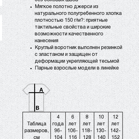
без боковых швов
Мягкое полотно джерси из
натурального полугребенного хлопка
плотностью 150 г/м?: приятные
тактильные свойства и широкие
возможности качественного
нанесения
Круглый воротник выполнен резинкой
с эластаном и защищен от
деформации укрепляющей тесьмой
Парные взрослые модели в линейке
4
6
8
10
12
Таблица
года
лет
лет
лет
лет
размеров,
96-
106-
118-
130-
142-
см
104
116
128
140
152