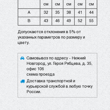
см
см
см
см
см
A
32
35
38
41
44
B
43
46
49
52
55
Допускаются отклонения в 5% от
указанных параметров по размеру и
цвету.
Самовывоз по адресу - Нижний
Новгород, ул. Героя Рябцева, д. 35,
офис 106
схема проезда
Доставка транспортной и
курьерской службой в любую точку
России.