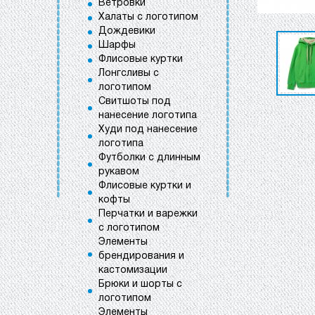
Ветровки
Халаты с логотипом
Дождевики
Шарфы
Флисовые куртки
Лонгсливы с
логотипом
Свитшоты под
нанесение логотипа
Худи под нанесение
логотипа
Футболки с длинным
рукавом
Флисовые куртки и
кофты
Перчатки и варежки
с логотипом
Элементы
брендирования и
кастомизации
Брюки и шорты с
логотипом
Элементы