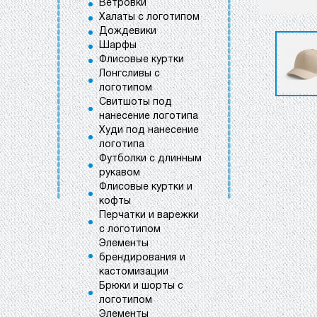
Ветровки
Халаты с логотипом
Дождевики
Шарфы
Флисовые куртки
Лонгсливы с
логотипом
Свитшоты под
нанесение логотипа
Худи под нанесение
логотипа
Футболки с длинным
рукавом
Флисовые куртки и
кофты
Перчатки и варежки
с логотипом
Элементы
брендирования и
кастомизации
Брюки и шорты с
логотипом
Элементы