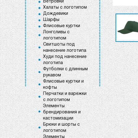
Ветровки
Халаты с логотипом
Дождевики
Шарфы
Флисовые куртки
Лонгсливы с
логотипом
Свитшоты под
нанесение логотипа
Худи под нанесение
логотипа
Футболки с длинным
рукавом
Флисовые куртки и
кофты
Перчатки и варежки
с логотипом
Элементы
брендирования и
кастомизации
Брюки и шорты с
логотипом
Элементы