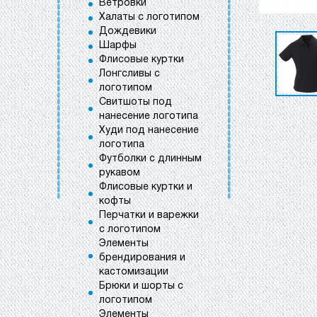
Ветровки
Халаты с логотипом
Дождевики
Шарфы
Флисовые куртки
Лонгсливы с
логотипом
Свитшоты под
нанесение логотипа
Худи под нанесение
логотипа
Футболки с длинным
рукавом
Флисовые куртки и
кофты
Перчатки и варежки
с логотипом
Элементы
брендирования и
кастомизации
Брюки и шорты с
логотипом
Элементы