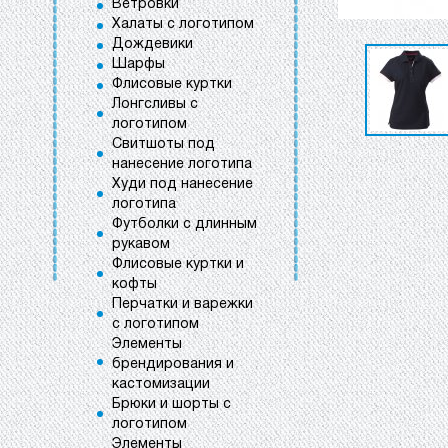
Ветровки
Халаты с логотипом
Дождевики
Шарфы
Флисовые куртки
Лонгсливы с
логотипом
Свитшоты под
нанесение логотипа
Худи под нанесение
логотипа
Футболки с длинным
рукавом
Флисовые куртки и
кофты
Перчатки и варежки
с логотипом
Элементы
брендирования и
кастомизации
Брюки и шорты с
логотипом
Элементы