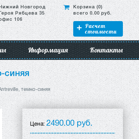
Нижний Новгород
Корзина (
0
)
Героя Рябцева 35
всего
0.00
руб.
офис 106
Расчет
стоимости
ны
Информация
Контакты
о-синяя
treville, темно-синяя
2490.00 руб.
Цена: