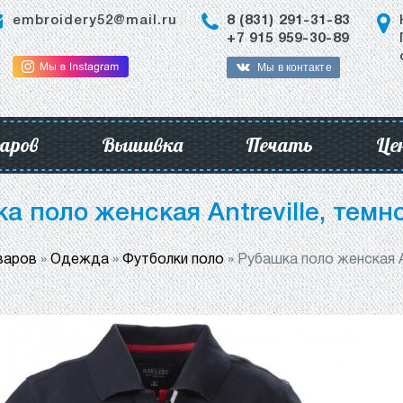
embroidery52@mail.ru
8 (831) 291-31-83
+7 915 959-30-89
Мы в контакте
аров
Вышивка
Печать
Це
а поло женская Antreville, темн
варов
»
Одежда
»
Футболки поло
»
Рубашка поло женская An