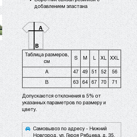
Воротник связан резинкой с
добавлением эластана
Таблица размеров,
S
M
L
XL
XXL
см
A
47
49
51
52
56
B
63
64
67
70
71
Допускаются отклонения в 5% от
указанных параметров по размеру и
цвету.
Самовывоз по адресу - Нижний
Новгород, ул. Героя Рябцева, д. 35,