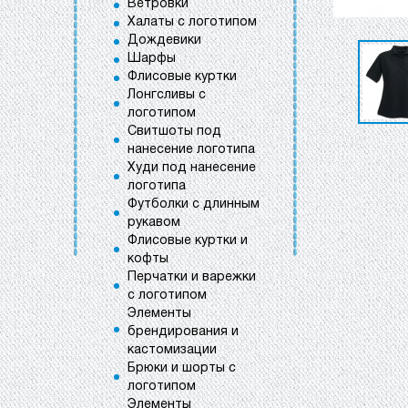
Ветровки
Халаты с логотипом
Дождевики
Шарфы
Флисовые куртки
Лонгсливы с
логотипом
Свитшоты под
нанесение логотипа
Худи под нанесение
логотипа
Футболки с длинным
рукавом
Флисовые куртки и
кофты
Перчатки и варежки
с логотипом
Элементы
брендирования и
кастомизации
Брюки и шорты с
логотипом
Элементы