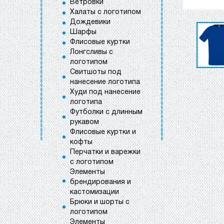
Ветровки
Халаты с логотипом
Дождевики
Шарфы
Флисовые куртки
Лонгсливы с
логотипом
Свитшоты под
нанесение логотипа
Худи под нанесение
логотипа
Футболки с длинным
рукавом
Флисовые куртки и
кофты
Перчатки и варежки
с логотипом
Элементы
брендирования и
кастомизации
Брюки и шорты с
логотипом
Элементы