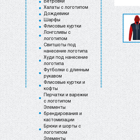
Ветровки
Халаты с логотипом
Дождевики
Шарфы
Флисовые куртки
Лонгсливы с
логотипом
Свитшоты под
нанесение логотипа
Худи под нанесение
логотипа
Футболки с длинным
рукавом
Флисовые куртки и
кофты
Перчатки и варежки
с логотипом
Элементы
брендирования и
кастомизации
Брюки и шорты с
логотипом
Элементы