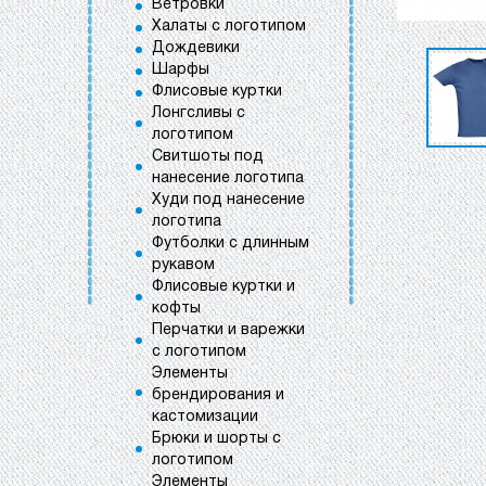
Ветровки
Халаты с логотипом
Дождевики
Шарфы
Флисовые куртки
Лонгсливы с
логотипом
Свитшоты под
нанесение логотипа
Худи под нанесение
логотипа
Футболки с длинным
рукавом
Флисовые куртки и
кофты
Перчатки и варежки
с логотипом
Элементы
брендирования и
кастомизации
Брюки и шорты с
логотипом
Элементы