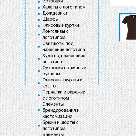
Ветровки
Халаты с логотипом
Дождевики
Шарфы
Флисовые куртки
Лонгсливы с
логотипом
Свитшоты под
нанесение логотипа
Худи под нанесение
логотипа
Футболки с длинным
рукавом
Флисовые куртки и
кофты
Перчатки и варежки
с логотипом
Элементы
брендирования и
кастомизации
Брюки и шорты с
логотипом
Элементы