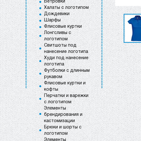
Ветровки
Халаты с логотипом
Дождевики
Шарфы
Флисовые куртки
Лонгсливы с
логотипом
Свитшоты под
нанесение логотипа
Худи под нанесение
логотипа
Футболки с длинным
рукавом
Флисовые куртки и
кофты
Перчатки и варежки
с логотипом
Элементы
брендирования и
кастомизации
Брюки и шорты с
логотипом
Элементы