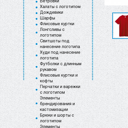
Ветровки
Халаты с логотипом
Дождевики
Шарфы
Флисовые куртки
Лонгсливы с
логотипом
Свитшоты под
нанесение логотипа
Худи под нанесение
логотипа
Футболки с длинным
рукавом
Флисовые куртки и
кофты
Перчатки и варежки
с логотипом
Элементы
брендирования и
кастомизации
Брюки и шорты с
логотипом
Элементы