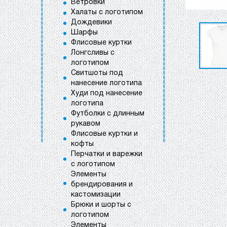
Ветровки
Халаты с логотипом
Дождевики
Шарфы
Флисовые куртки
Лонгсливы с
логотипом
Свитшоты под
нанесение логотипа
Худи под нанесение
логотипа
Футболки с длинным
рукавом
Флисовые куртки и
кофты
Перчатки и варежки
с логотипом
Элементы
брендирования и
кастомизации
Брюки и шорты с
логотипом
Элементы