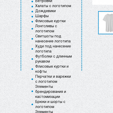
Ветровки
Халаты с логотипом
Дождевики
Шарфы
Флисовые куртки
Лонгсливы с
логотипом
Свитшоты под
нанесение логотипа
Худи под нанесение
логотипа
Футболки с длинным
рукавом
Флисовые куртки и
кофты
Перчатки и варежки
с логотипом
Элементы
брендирования и
кастомизации
Брюки и шорты с
логотипом
Элементы