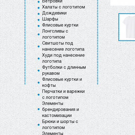
Ветровки
Халаты с логотипом
Дождевики
Шарфы
Флисовые куртки
Лонгсливы с
логотипом
Свитшоты под
нанесение логотипа
Худи под нанесение
логотипа
Футболки с длинным
рукавом
Флисовые куртки и
кофты
Перчатки и варежки
с логотипом
Элементы
брендирования и
кастомизации
Брюки и шорты с
логотипом
Элементы