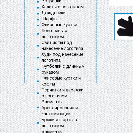
Ветровки
Халаты с логотипом
Дождевики
Шарфы
Флисовые куртки
Лонгсливы с
логотипом
Свитшоты под
нанесение логотипа
Худи под нанесение
логотипа
Футболки с длинным
рукавом
Флисовые куртки и
кофты
Перчатки и варежки
с логотипом
Элементы
брендирования и
кастомизации
Брюки и шорты с
логотипом
Элементы