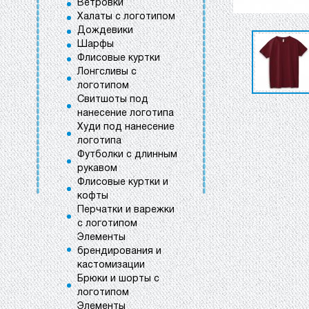
Ветровки
Халаты с логотипом
Дождевики
Шарфы
Флисовые куртки
Лонгсливы с
логотипом
Свитшоты под
нанесение логотипа
Худи под нанесение
логотипа
Футболки с длинным
рукавом
Флисовые куртки и
кофты
Перчатки и варежки
с логотипом
Элементы
брендирования и
кастомизации
Брюки и шорты с
логотипом
Элементы