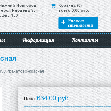
Нижний Новгород
Корзина (
0
)
Героя Рябцева 35
всего
0.00
руб.
офис 106
Расчет
стоимости
ны
Информация
Контакты
асная
 190, гранатово-красная
664.00 руб.
Цена: