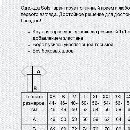
Одежда Sols
гарантирует отличный прием и любо
первого взгляда. Достойное решение для досто
брендов!
Круглая горловина выполнена резинкой 1x1 
добавлением эластана
Ворот усилен укрепляющей тесьмой
Без боковых швов
Таблица
XS
S
M
L
XL
XXL
3XL
4
размеров,
44-
46-
48-
50-
52-
54-
56-
5
см
46
48
50
52
54
56
58
A
49
50
53
56
58
62
64
B
62
69
72
74
76
78
80