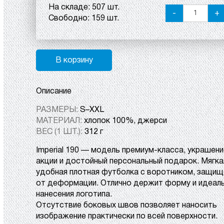
На складе:
507 шт.
-
+
Свободно:
159 шт.
В корзину
Описание
РАЗМЕРЫ:
S–XXL
МАТЕРИАЛ:
хлопок 100%, джерси
ВЕС (1 ШТ.):
312 г
Imperial 190
— модель премиум-класса, украшени
акции и достойный персональный подарок. Мягка
удобная плотная футболка с воротником, защи
от деформации. Отлично держит форму и идеаль
нанесения логотипа.
Отсутствие боковых швов позволяет наносить
изображение практически по всей поверхности.