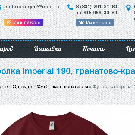
embroidery52@mail.ru
8 (831) 291-31-83
+7 915 959-30-89
Мы в контакте
аров
Вышивка
Печать
Це
олка Imperial 190, гранатово-кр
аров
»
Одежда
»
Футболки с логотипом
»
Футболка Imperial