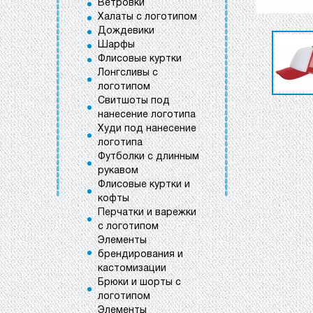
Ветровки
Халаты с логотипом
Дождевики
Шарфы
Флисовые куртки
Лонгсливы с
логотипом
Свитшоты под
нанесение логотипа
Худи под нанесение
логотипа
Футболки с длинным
рукавом
Флисовые куртки и
кофты
Перчатки и варежки
с логотипом
Элементы
брендирования и
кастомизации
Брюки и шорты с
логотипом
Элементы