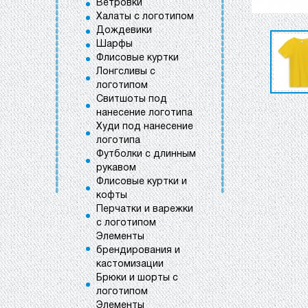
Ветровки
Халаты с логотипом
Дождевики
Шарфы
Флисовые куртки
Лонгсливы с
логотипом
Свитшоты под
нанесение логотипа
Худи под нанесение
логотипа
Футболки с длинным
рукавом
Флисовые куртки и
кофты
Перчатки и варежки
с логотипом
Элементы
брендирования и
кастомизации
Брюки и шорты с
логотипом
Элементы