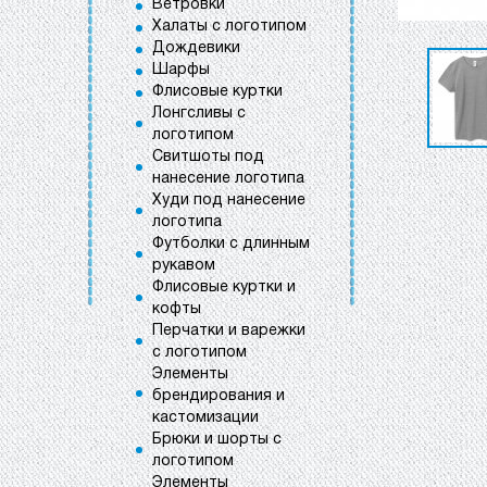
Ветровки
Халаты с логотипом
Дождевики
Шарфы
Флисовые куртки
Лонгсливы с
логотипом
Свитшоты под
нанесение логотипа
Худи под нанесение
логотипа
Футболки с длинным
рукавом
Флисовые куртки и
кофты
Перчатки и варежки
с логотипом
Элементы
брендирования и
кастомизации
Брюки и шорты с
логотипом
Элементы