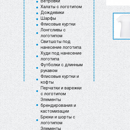
Ветровки
Халаты с логотипом
Дождевики
Шарфы
Флисовые куртки
Лонгсливы с
логотипом
Свитшоты под
нанесение логотипа
Худи под нанесение
логотипа
Футболки с длинным
рукавом
Флисовые куртки и
кофты
Перчатки и варежки
с логотипом
Элементы
брендирования и
кастомизации
Брюки и шорты с
логотипом
Элементы