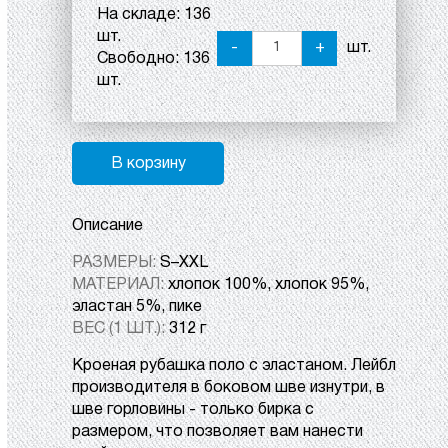
На складе:
136
шт.
-
+
шт.
Свободно:
136
шт.
В корзину
Описание
РАЗМЕРЫ:
S–XXL
МАТЕРИАЛ:
хлопок 100%, хлопок 95%,
эластан 5%, пике
ВЕС (1 ШТ.):
312 г
Кроеная рубашка поло с эластаном. Лейбл
производителя в боковом шве изнутри, в
шве горловины - только бирка с
размером, что позволяет вам нанести