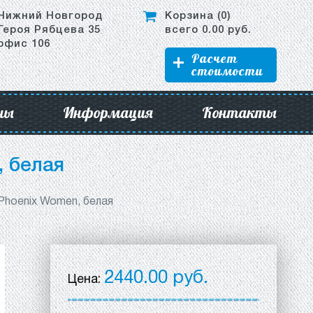
Нижний Новгород
Корзина (
0
)
Героя Рябцева 35
всего
0.00
руб.
офис 106
Расчет
стоимости
ны
Информация
Контакты
 белая
Phoenix Women, белая
2440.00 руб.
Цена: