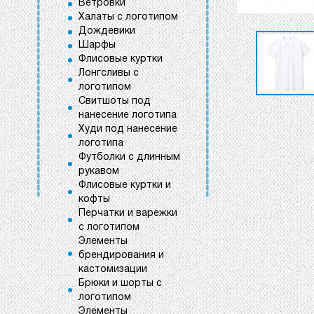
Ветровки
Халаты с логотипом
Дождевики
Шарфы
Флисовые куртки
Лонгсливы с
логотипом
Свитшоты под
нанесение логотипа
Худи под нанесение
логотипа
Футболки с длинным
рукавом
Флисовые куртки и
кофты
Перчатки и варежки
с логотипом
Элементы
брендирования и
кастомизации
Брюки и шорты с
логотипом
Элементы