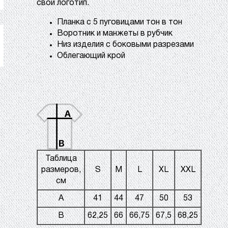
свой логотип.
Планка с 5 пуговицами тон в тон
Воротник и манжеты в рубчик
Низ изделия с боковыми разрезами
Облегающий крой
Таблица
размеров,
S
M
L
XL
XXL
см
A
41
44
47
50
53
B
62,25
66
66,75
67,5
68,25