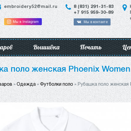
embroidery52@mail.ru
8 (831) 291-31-83
+7 915 959-30-89
Мы в контакте
аров
Вышивка
Печать
Це
ка поло женская Phoenix Women,
варов
»
Одежда
»
Футболки поло
»
Рубашка поло женская 