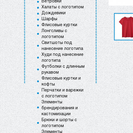
Ветровки
Халаты с логотипом
Дождевики
Шарфы
Флисовые куртки
Лонгсливы с
логотипом
Свитшоты под
нанесение логотипа
Худи под нанесение
логотипа
Футболки с длинным
рукавом
Флисовые куртки и
кофты
Перчатки и варежки
с логотипом
Элементы
брендирования и
кастомизации
Брюки и шорты с
логотипом
Элементы