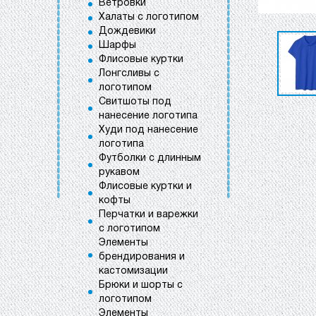
Ветровки
Халаты с логотипом
Дождевики
Шарфы
Флисовые куртки
Лонгсливы с
логотипом
Свитшоты под
нанесение логотипа
Худи под нанесение
логотипа
Футболки с длинным
рукавом
Флисовые куртки и
кофты
Перчатки и варежки
с логотипом
Элементы
брендирования и
кастомизации
Брюки и шорты с
логотипом
Элементы