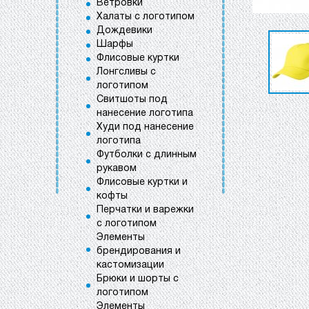
Ветровки
Халаты с логотипом
Дождевики
Шарфы
Флисовые куртки
Лонгсливы с
логотипом
Свитшоты под
нанесение логотипа
Худи под нанесение
логотипа
Футболки с длинным
рукавом
Флисовые куртки и
кофты
Перчатки и варежки
с логотипом
Элементы
брендирования и
кастомизации
Брюки и шорты с
логотипом
Элементы