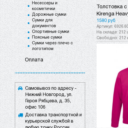
Несессеры и
Толстовка с
косметички
Kirenga Heav
Дорожные сумки
Сумки для
1580 руб
документов
Артикул:
6926.6
Спортивные сумки
На складе:
212 
Поясные сумки
Свободно:
212 
Сумки через плечо с
логотипом
Оплата
Самовывоз по адресу -
Нижний Новгород, ул.
Героя Рябцева, д. 35,
офис 106
Доставка транспортной и
курьерской службой в
любую точку России.