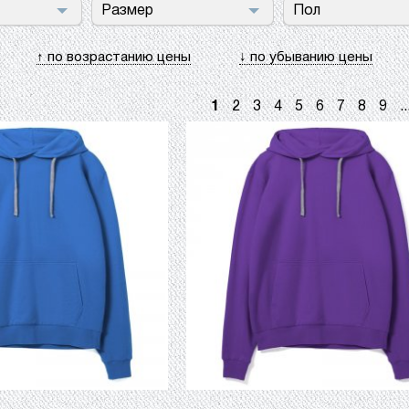
Размер
Пол
↑ по возрастанию цены
↓ по убыванию цены
1
2
3
4
5
6
7
8
9
..