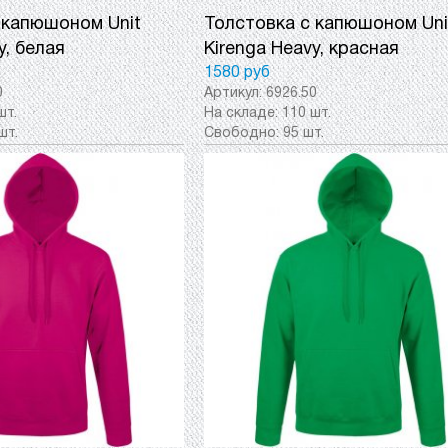
 капюшоном Unit
Толстовка с капюшоном Uni
y, белая
Kirenga Heavy, красная
1580 руб
0
Артикул:
6926.50
шт.
На складе:
110 шт.
шт.
Свободно:
95 шт.