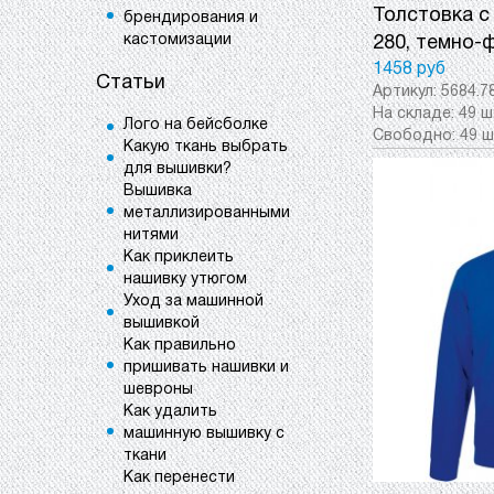
Толстовка с
брендирования и
кастомизации
280, темно-
1458 руб
Статьи
Артикул:
5684.7
На складе:
49 ш
Лого на бейсболке
Свободно:
49 ш
Какую ткань выбрать
для вышивки?
Вышивка
металлизированными
нитями
Как приклеить
нашивку утюгом
Уход за машинной
вышивкой
Как правильно
пришивать нашивки и
шевроны
Как удалить
машинную вышивку с
ткани
Как перенести