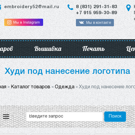
embroidery52@mail.ru
8 (831) 291-31-83
+7 915 959-30-89
Мы в контакте
аров
Вышивка
Печать
Це
Худи под нанесение логотипа
ная
»
Каталог товаров
»
Одежда
»
Худи под нанесение лог
Поиск