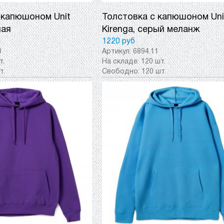
 капюшоном Unit
Толстовка с капюшоном Uni
ная
Kirenga, серый меланж
1220 руб
0
Артикул:
6894.11
т.
На складе:
120 шт.
т.
Свободно:
120 шт.