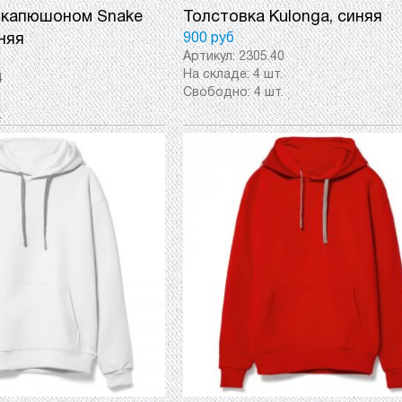
 капюшоном Snake
Толстовка Kulonga, синяя
няя
900 руб
Артикул:
2305.40
На складе:
4 шт.
4
Свободно:
4 шт.
.
.