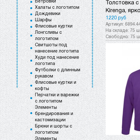
Ветровки
Толстовка с
Халаты с логотипом
Kirenga, ярк
Дождевики
1220 руб
Шарфы
Артикул:
6894.4
Флисовые куртки
На складе:
75 ш
Лонгсливы с
Свободно:
75 ш
логотипом
Свитшоты под
нанесение логотипа
Худи под нанесение
логотипа
Футболки с длинным
рукавом
Флисовые куртки и
кофты
Перчатки и варежки
с логотипом
Элементы
брендирования и
кастомизации
Брюки и шорты с
логотипом
Элементы