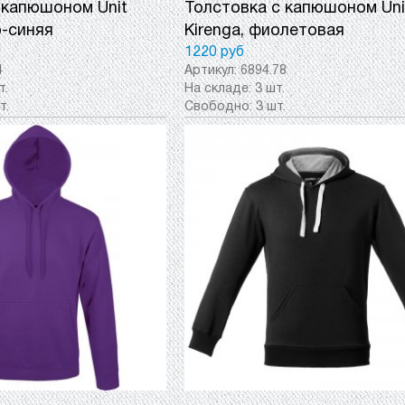
 капюшоном Unit
Толстовка с капюшоном Uni
о-синяя
Kirenga, фиолетовая
1220 руб
4
Артикул:
6894.78
т.
На складе:
3 шт.
т.
Свободно:
3 шт.