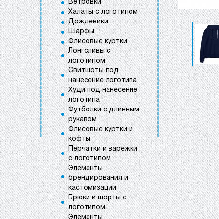
Ветровки
Халаты с логотипом
Дождевики
Шарфы
Флисовые куртки
Лонгсливы с
логотипом
Свитшоты под
нанесение логотипа
Худи под нанесение
логотипа
Футболки с длинным
рукавом
Флисовые куртки и
кофты
Перчатки и варежки
с логотипом
Элементы
брендирования и
кастомизации
Брюки и шорты с
логотипом
Элементы