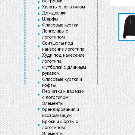
Ветровки
Халаты с логотипом
Дождевики
Шарфы
Флисовые куртки
Лонгсливы с
логотипом
Свитшоты под
нанесение логотипа
Худи под нанесение
логотипа
Футболки с длинным
рукавом
Флисовые куртки и
кофты
Перчатки и варежки
с логотипом
Элементы
брендирования и
кастомизации
Брюки и шорты с
логотипом
Элементы