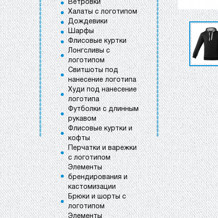
Ветровки
Халаты с логотипом
Дождевики
Шарфы
Флисовые куртки
Лонгсливы с
логотипом
Свитшоты под
нанесение логотипа
Худи под нанесение
логотипа
Футболки с длинным
рукавом
Флисовые куртки и
кофты
Перчатки и варежки
с логотипом
Элементы
брендирования и
кастомизации
Брюки и шорты с
логотипом
Элементы