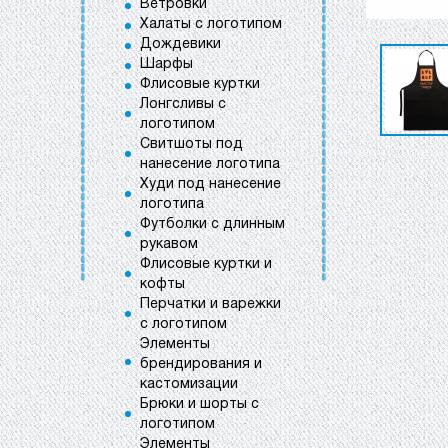
Ветровки
Халаты с логотипом
Дождевики
Шарфы
Флисовые куртки
Лонгсливы с
логотипом
Свитшоты под
нанесение логотипа
Худи под нанесение
логотипа
Футболки с длинным
рукавом
Флисовые куртки и
кофты
Перчатки и варежки
с логотипом
Элементы
брендирования и
кастомизации
Брюки и шорты с
логотипом
Элементы