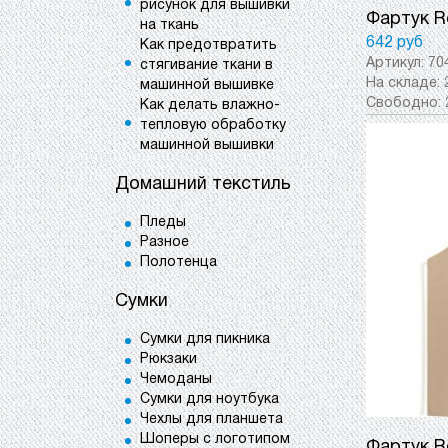
рисунок для вышивки
Фартук R
на ткань
642 руб
Как предотвратить
Артикул:
70
стягивание ткани в
На складе:
машинной вышивке
Свободно:
Как делать влажно-
тепловую обработку
машинной вышивки
Домашний текстиль
Пледы
Разное
Полотенца
Сумки
Сумки для пикника
Рюкзаки
Чемоданы
Сумки для ноутбука
Чехлы для планшета
Шоперы с логотипом
Фартук R