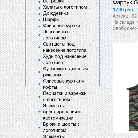
Ветровки
Фартук Gr
Халаты с логотипом
1790 руб
Дождевики
Артикул:
02
Шарфы
На складе:
Флисовые куртки
Свободно:
Лонгсливы с
логотипом
Свитшоты под
нанесение логотипа
Худи под нанесение
логотипа
Футболки с длинным
рукавом
Флисовые куртки и
кофты
Перчатки и варежки
с логотипом
Элементы
брендирования и
кастомизации
Брюки и шорты с
логотипом
Элементы