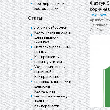
Фартук S
брендирования и
кастомизации
коричне
1540 руб
Статьи
Артикул:
72
На складе:
Лого на бейсболке
Свободно:
Какую ткань выбрать
для вышивки?
Вышивка
металлизированными
нитями
Как приклеить
нашивку утюгом
Уход за машинной
вышивкой
Как правильно
пришивать нашивки и
шевроны
Как удалить
машинную вышивку с
ткани
Как перенести