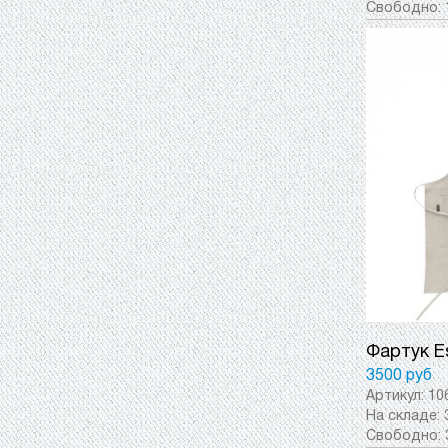
Свободно:
Фартук E
3500 руб
Артикул:
10
На складе:
Свободно: