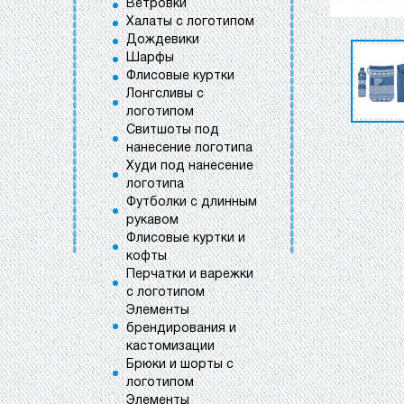
Ветровки
Халаты с логотипом
Дождевики
Шарфы
Флисовые куртки
Лонгсливы с
логотипом
Свитшоты под
нанесение логотипа
Худи под нанесение
логотипа
Футболки с длинным
рукавом
Флисовые куртки и
кофты
Перчатки и варежки
с логотипом
Элементы
брендирования и
кастомизации
Брюки и шорты с
логотипом
Элементы