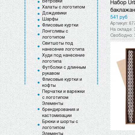
Ветровки
Набор Ur
Халаты с логотипом
баклажа
Дождевики
541 руб
Шарфы
Артикул:
67
Флисовые куртки
На складе:
Лонгсливы с
Свободно:
логотипом
Свитшоты под
нанесение логотипа
Худи под нанесение
логотипа
Футболки с длинным
рукавом
Флисовые куртки и
кофты
Перчатки и варежки
с логотипом
Элементы
брендирования и
кастомизации
Брюки и шорты с
логотипом
Элементы