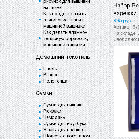
рисунок для вышивки
Набор Be
на ткань
варежки,
Как предотвратить
стягивание ткани в
985 руб
машинной вышивке
Артикул:
67
Как делать влажно-
На складе:
тепловую обработку
Свободно:
машинной вышивки
Домашний текстиль
Пледы
Разное
Полотенца
Сумки
Сумки для пикника
Рюкзаки
Чемоданы
Сумки для ноутбука
Чехлы для планшета
Шоперы с логотипом