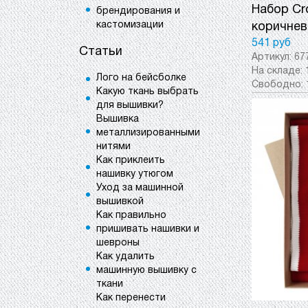
Набор Cr
брендирования и
кастомизации
коричнев
541 руб
Статьи
Артикул:
67
На складе:
Лого на бейсболке
Свободно:
Какую ткань выбрать
для вышивки?
Вышивка
металлизированными
нитями
Как приклеить
нашивку утюгом
Уход за машинной
вышивкой
Как правильно
пришивать нашивки и
шевроны
Как удалить
машинную вышивку с
ткани
Как перенести