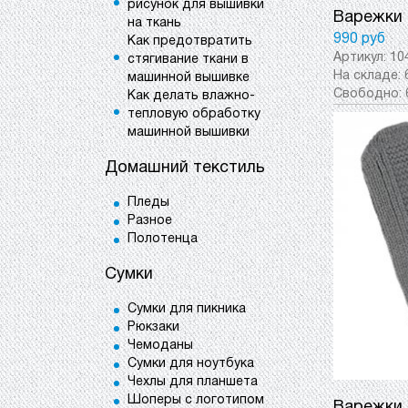
рисунок для вышивки
Варежки 
на ткань
990 руб
Как предотвратить
Артикул:
10
стягивание ткани в
На складе:
машинной вышивке
Свободно:
Как делать влажно-
тепловую обработку
машинной вышивки
Домашний текстиль
Пледы
Разное
Полотенца
Сумки
Сумки для пикника
Рюкзаки
Чемоданы
Сумки для ноутбука
Чехлы для планшета
Шоперы с логотипом
Варежки 