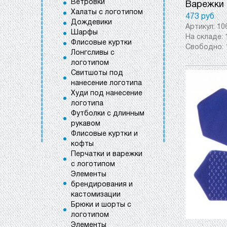
Ветровки
Варежки 
Халаты с логотипом
473 руб
Дождевики
Артикул:
10
Шарфы
На складе:
Флисовые куртки
Свободно:
Лонгсливы с
логотипом
Свитшоты под
нанесение логотипа
Худи под нанесение
логотипа
Футболки с длинным
рукавом
Флисовые куртки и
кофты
Перчатки и варежки
с логотипом
Элементы
брендирования и
кастомизации
Брюки и шорты с
логотипом
Элементы