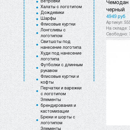
Ветровки
Чемодан н
Халаты с логотипом
черный
Дождевики
4949 руб
Шарфы
Артикул:
55
Флисовые куртки
На складе:
Лонгсливы с
Свободно:
логотипом
Свитшоты под
нанесение логотипа
Худи под нанесение
логотипа
Футболки с длинным
рукавом
Флисовые куртки и
кофты
Перчатки и варежки
с логотипом
Элементы
брендирования и
кастомизации
Брюки и шорты с
логотипом
Элементы